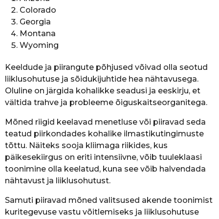
Colorado
Georgia
Montana
Wyoming
Keeldude ja piirangute põhjused võivad olla seotud
liiklusohutuse ja sõidukijuhtide hea nähtavusega.
Oluline on järgida kohalikke seadusi ja eeskirju, et
vältida trahve ja probleeme õiguskaitseorganitega.
Mõned riigid keelavad menetluse või piiravad seda
teatud piirkondades kohalike ilmastikutingimuste
tõttu. Näiteks sooja kliimaga riikides, kus
päikesekiirgus on eriti intensiivne, võib tuuleklaasi
toonimine olla keelatud, kuna see võib halvendada
nähtavust ja liiklusohutust.
Samuti piiravad mõned valitsused akende toonimist
kuritegevuse vastu võitlemiseks ja liiklusohutuse