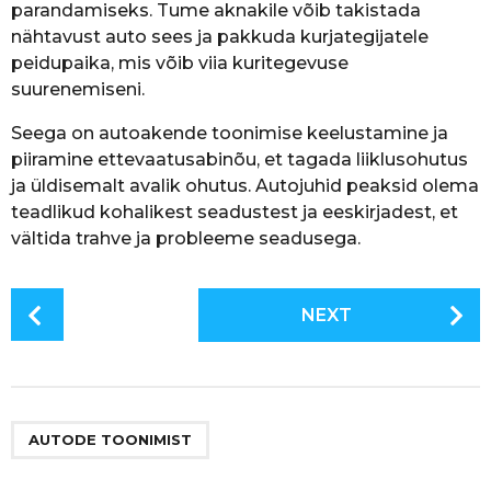
parandamiseks. Tume aknakile võib takistada
nähtavust auto sees ja pakkuda kurjategijatele
peidupaika, mis võib viia kuritegevuse
suurenemiseni.
Seega on autoakende toonimise keelustamine ja
piiramine ettevaatusabinõu, et tagada liiklusohutus
ja üldisemalt avalik ohutus. Autojuhid peaksid olema
teadlikud kohalikest seadustest ja eeskirjadest, et
vältida trahve ja probleeme seadusega.
P
NEXT
o
s
t
P
a
AUTODE TOONIMIST
g