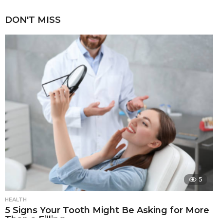
DON'T MISS
5
HEALTH
5 Signs Your Tooth Might Be Asking for More