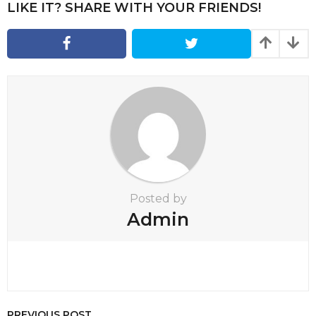
i
LIKE IT? SHARE WITH YOUR FRIENDS!
n
a
t
i
o
n
Posted by
Admin
PREVIOUS POST