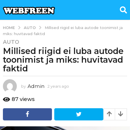
AUTO
HOME
Millised riigid ei luba autode toonimist ja
miks: huvitavad faktid
AUTO
2
Millised riigid ei luba autode
y
e
toonimist ja miks: huvitavad
a
faktid
r
s
a
Admin
by
2 years ago
2
g
y
e
o
87
views
a
2
r
y
s
e
a
g
a