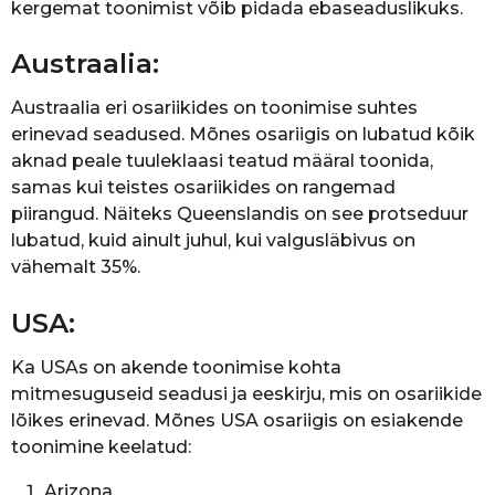
kergemat toonimist võib pidada ebaseaduslikuks.
Austraalia:
Austraalia eri osariikides on toonimise suhtes
erinevad seadused. Mõnes osariigis on lubatud kõik
aknad peale tuuleklaasi teatud määral toonida,
samas kui teistes osariikides on rangemad
piirangud. Näiteks Queenslandis on see protseduur
lubatud, kuid ainult juhul, kui valgusläbivus on
vähemalt 35%.
USA:
Ka USAs on akende toonimise kohta
mitmesuguseid seadusi ja eeskirju, mis on osariikide
lõikes erinevad. Mõnes USA osariigis on esiakende
toonimine keelatud:
Arizona