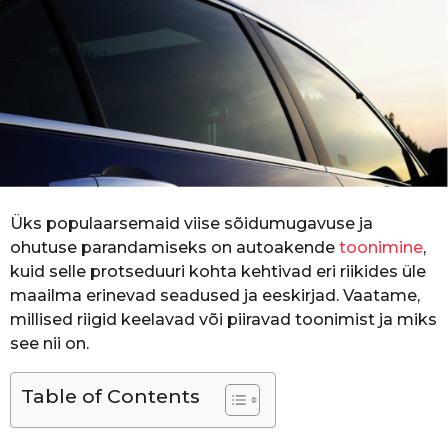
o
r
s
a
g
o
Üks populaarsemaid viise sõidumugavuse ja
ohutuse parandamiseks on autoakende
toonimine
,
kuid selle protseduuri kohta kehtivad eri riikides üle
maailma erinevad seadused ja eeskirjad. Vaatame,
millised riigid keelavad või piiravad toonimist ja miks
see nii on.
Table of Contents